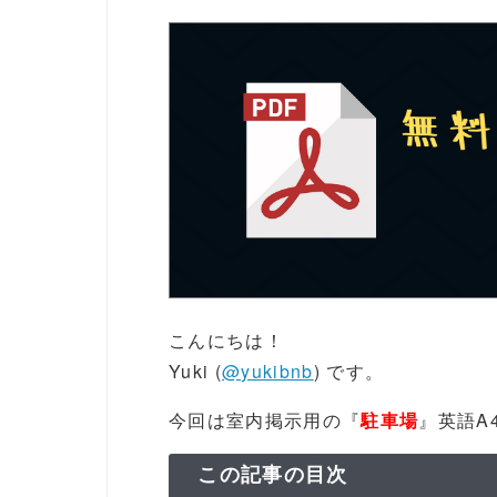
こんにちは！
Yuki (
@yukibnb
) です。
今回は室内掲示用の『
駐車場
』英語A