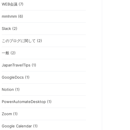
WEB会議 (7)
mmhmm (6)
Slack (2)
このブログに関して (2)
一般 (2)
JapanTravelTips (1)
GoogleDocs (1)
Notion (1)
PowerAutomateDesktop (1)
Zoom (1)
Google Calendar (1)