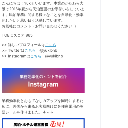
こんにちは！Yukiといいます。本業のかたわら大
阪で2016年夏から民泊運営のお手伝いをしていま
す。民泊業務に関する様々なことを自動化・効率
化したいと思い日々活動しています。
お気軽にコメント・お問い合わせください :)
TOEICスコア 985
>> 詳しいプロフィールは
こちら
>> Twitterは
こちら
@yukibnb
>> Instagramは
こちら
@yukibnb
業務効率化とおもてなし力アップを同時にするた
めに、外国から来るお客様向けに各種家電用の英
語シールを作りました。↓↓↓