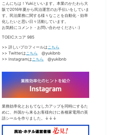
こんにちは！Yukiといいます。本業のかたわら大
阪で2016年夏から民泊運営のお手伝いをしていま
す。民泊業務に関する様々なことを自動化・効率
化したいと思い日々活動しています。
お気軽にコメント・お問い合わせください :)
TOEICスコア 985
>> 詳しいプロフィールは
こちら
>> Twitterは
こちら
@yukibnb
>> Instagramは
こちら
@yukibnb
業務効率化とおもてなし力アップを同時にするた
めに、外国から来るお客様向けに各種家電用の英
語シールを作りました。↓↓↓