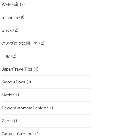
WEB会議 (7)
mmhmm (6)
Slack (2)
このブログに関して (2)
一般 (2)
JapanTravelTips (1)
GoogleDocs (1)
Notion (1)
PowerAutomateDesktop (1)
Zoom (1)
Google Calendar (1)